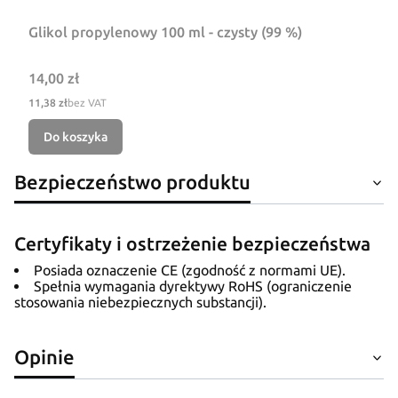
Glikol propylenowy 100 ml - czysty (99 %)
Cena
14,00 zł
Cena
11,38 zł
bez VAT
Do koszyka
Bezpieczeństwo produktu
Certyfikaty i ostrzeżenie bezpieczeństwa
Posiada oznaczenie CE (zgodność z normami UE).
Spełnia wymagania dyrektywy RoHS (ograniczenie
stosowania niebezpiecznych substancji).
Opinie