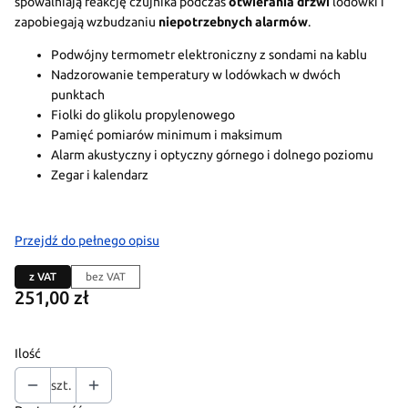
spowalniają reakcję czujnika podczas
otwierania drzwi
lodówki i
zapobiegają wzbudzaniu
niepotrzebnych alarmów
.
Podwójny termometr elektroniczny z sondami na kablu
Nadzorowanie temperatury w lodówkach w dwóch
punktach
Fiolki do glikolu propylenowego
Pamięć pomiarów minimum i maksimum
Alarm akustyczny i optyczny górnego i dolnego poziomu
Zegar i kalendarz
Przejdź do pełnego opisu
z VAT
bez VAT
Cena
251,00 zł
Ilość
szt.