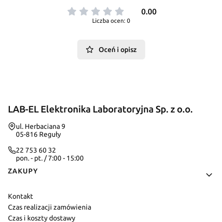
0.00
Liczba ocen: 0
Oceń i opisz
LAB-EL Elektronika Laboratoryjna Sp. z o.o.
Adres:
ul. Herbaciana 9
05-816 Reguły
22 753 60 32
pon. - pt. / 7:00 - 15:00
Linki w stopce
ZAKUPY
Kontakt
Czas realizacji zamówienia
Czas i koszty dostawy